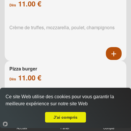
11.00 €
Dès
Crème de truffes, mozzarella, poulet, champignons
Pizza burger
11.00 €
Dès
Ce site Web utilise des cookies pour vous garantir la
Base sauce burger, mozzarella, viande hachée,
meilleure expérience sur notre site Web
oignons, cheddar, poivrons
A Emporter sur Prunay
J'ai compris
Accueil
Panier
Compte