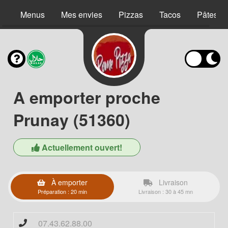
Menus
Mes envies
Pizzas
Tacos
Pâtes
A emporter proche
Prunay (51360)
Actuellement ouvert!
À emporter
Livraison
Préparation : 20 min
Livraison : 30 à 45 mn
07.43.62.88.00