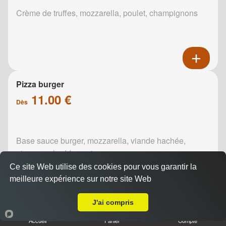
Crème de truffes, mozzarella, poulet, champignons
Pizza burger
11.00 €
Dès
Base sauce burger, mozzarella, viande hachée,
oignons, cheddar, poivrons
Ce site Web utilise des cookies pour vous garantir la
meilleure expérience sur notre site Web
Livraison sur Caurel
J'ai compris
Accueil
Panier
Compte