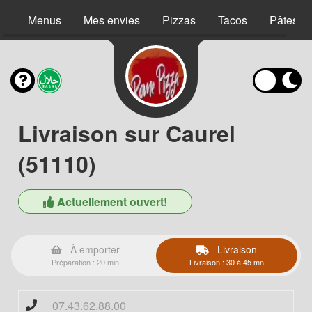
Menus
Mes envies
Pizzas
Tacos
Pâtes
Livraison sur Caurel
(51110)
Actuellement ouvert!
À emporter
Livraison
Préparation : 20 min
Livraison : 30 à 45 mn
07.43.62.88.00