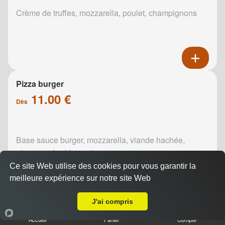
Crème de truffes, mozzarella, poulet, champignons
Pizza burger
11.00 €
Dès
Base sauce burger, mozzarella, viande hachée,
oignons, cheddar, poivrons
Ce site Web utilise des cookies pour vous garantir la
meilleure expérience sur notre site Web
Livraison sur Reims Zola
J'ai compris
Accueil
Panier
Compte