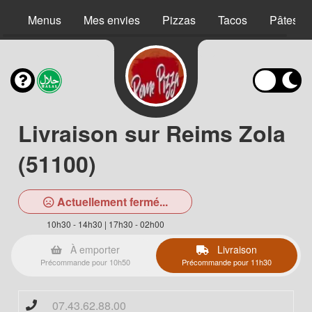
Menus
Mes envies
Pizzas
Tacos
Pâtes
Livraison sur Reims Zola
(51100)
Actuellement fermé...
10h30 - 14h30 | 17h30 - 02h00
À emporter
Livraison
Précommande pour 10h50
Précommande pour 11h30
07.43.62.88.00