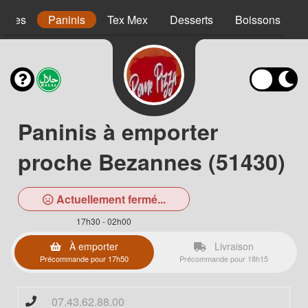
agnes
Paninis
Tex Mex
Desserts
Boissons
Paninis à emporter
proche Bezannes (51430)
Actuellement fermé...
17h30 - 02h00
À emporter
Livraison
Précommande pour 17h50
Précommande pour 18h15
07.43.62.88.00