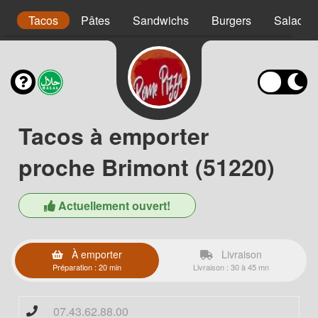
s
Tacos
Pâtes
Sandwichs
Burgers
Salades
Tacos à emporter
proche Brimont (51220)
Actuellement ouvert!
À emporter
Livraison
Préparation : 20 min
Livraison : 30 à 45 mn
07.43.62.88.00