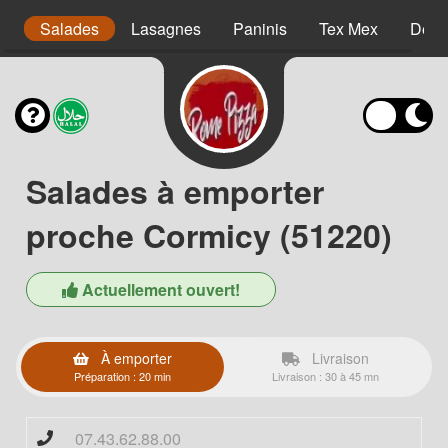
s
Salades
Lasagnes
Paninis
Tex Mex
Dess
Salades à emporter
proche Cormicy (51220)
Actuellement ouvert!
À emporter
Livraison
Préparation : 20 min
Livraison : 30 à 45 mn
07.43.62.88.00