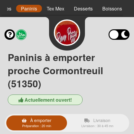
agnes
Paninis
Tex Mex
Desserts
Boissons
Paninis à emporter
proche Cormontreuil
(51350)
Actuellement ouvert!
À emporter
Livraison
Préparation : 20 min
Livraison : 30 à 45 mn