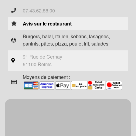
07.43.62.88.00
Avis sur le restaurant
Burgers, halal, italien, kebabs, lasagnes,
paninis, pâtes, pizza, poulet frit, salades
91 Rue de Cernay
51100 Reims
Moyens de paiement :