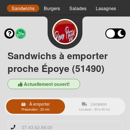
s
Sandwichs
Burgers
Salades
Lasagnes
Pa
Sandwichs à emporter
proche Époye (51490)
Actuellement ouvert!
À emporter
Livraison
Préparation : 20 min
Livraison : 30 à 45 mn
07.43.62.88.00