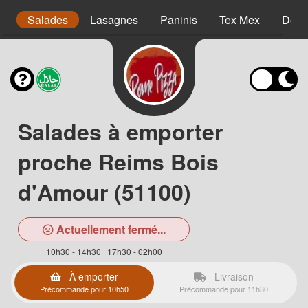
s
Salades
Lasagnes
Paninis
Tex Mex
Dess
Salades à emporter
proche Reims Bois
d'Amour (51100)
Actuellement fermé...
10h30 - 14h30 | 17h30 - 02h00
À emporter
Livraison
Précommande pour 10h50
Précommande pour 11h30