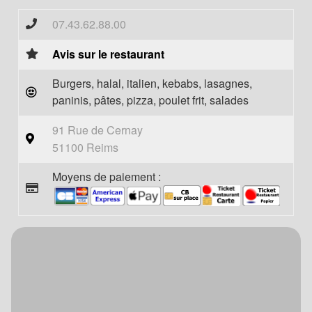
07.43.62.88.00
Avis sur le restaurant
Burgers, halal, italien, kebabs, lasagnes,
paninis, pâtes, pizza, poulet frit, salades
91 Rue de Cernay
51100 Reims
Moyens de paiement :