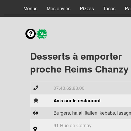
Menus
Mes envies
Pizzas
Tacos
Pâ
Desserts à emporter
proche Reims Chanzy 
07.43.62.88.00
Avis sur le restaurant
Burgers, halal, italien, kebabs, lasagn
91 Rue de Cernay