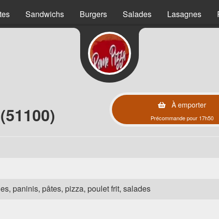
tes
Sandwichs
Burgers
Salades
Lasagnes
À emporter
(51100)
Précommande pour 17h50
es, paninis, pâtes, pizza, poulet frit, salades