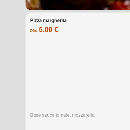
Pizza margherita
5.00 €
Dès
Base sauce tomate, mozzarella