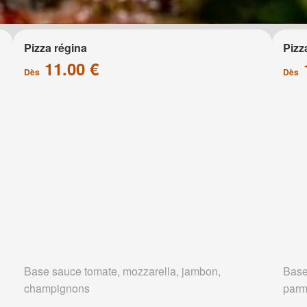
Pizza régina
Pizz
11.00 €
Dès
Dès
Base sauce tomate, mozzarella, jambon,
Base
champignons
parm