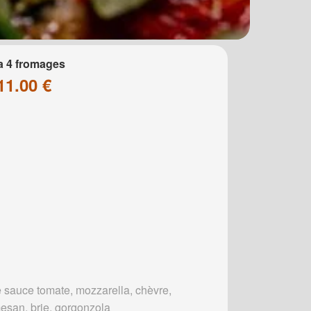
a 4 fromages
11.00 €
 sauce tomate, mozzarella, chèvre,
esan, brie, gorgonzola