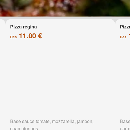
Pizza régina
Pizz
11.00 €
Dès
Dès
Base sauce tomate, mozzarella, jambon,
Base
champignons
parm