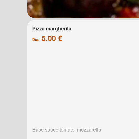
Pizza margherita
5.00 €
Dès
Base sauce tomate, mozzarella