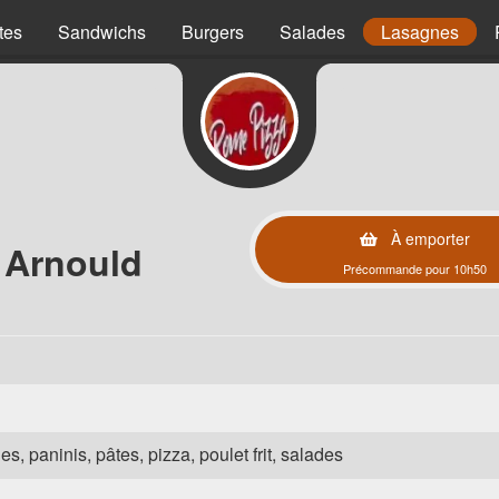
tes
Sandwichs
Burgers
Salades
Lasagnes
À emporter
 Arnould
Précommande pour 10h50
es, paninis, pâtes, pizza, poulet frit, salades