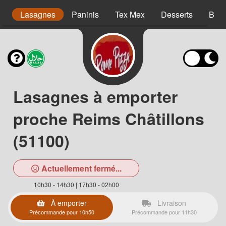
s
Lasagnes
Paninis
Tex Mex
Desserts
Bois
Lasagnes à emporter
proche Reims Châtillons
(51100)
Actuellement fermé...
10h30 - 14h30 | 17h30 - 02h00
À emporter
Livraison
Précommande pour 10h50
Précommande pour 11h30