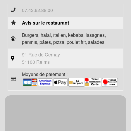
07.43.62.88.00
Avis sur le restaurant
Burgers, halal, italien, kebabs, lasagnes,
paninis, pâtes, pizza, poulet frit, salades
91 Rue de Cernay
51100 Reims
Moyens de paiement :