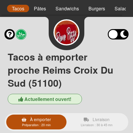
s
Tacos
Pâtes
Sandwichs
Burgers
Salades
Tacos à emporter
proche Reims Croix Du
Sud (51100)
Actuellement ouvert!
À emporter
Livraison
Préparation : 20 min
Livraison : 30 à 45 mn