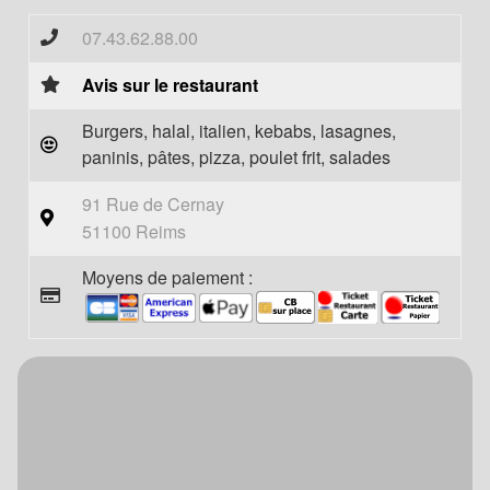
07.43.62.88.00
Avis sur le restaurant
Burgers, halal, italien, kebabs, lasagnes,
paninis, pâtes, pizza, poulet frit, salades
91 Rue de Cernay
51100 Reims
Moyens de paiement :