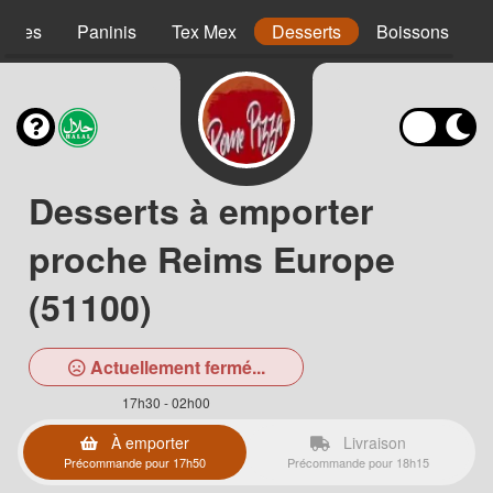
agnes
Paninis
Tex Mex
Desserts
Boissons
Desserts à emporter
proche Reims Europe
(51100)
Actuellement fermé...
17h30 - 02h00
À emporter
Livraison
Précommande pour 17h50
Précommande pour 18h15