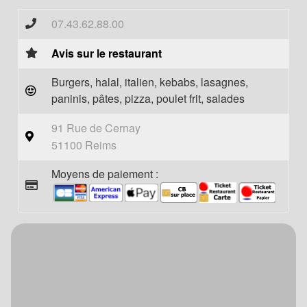
07.43.62.88.00
Avis sur le restaurant
Burgers, halal, italien, kebabs, lasagnes,
paninis, pâtes, pizza, poulet frit, salades
91 Rue de Cernay
51100 Reims
Moyens de paiement :