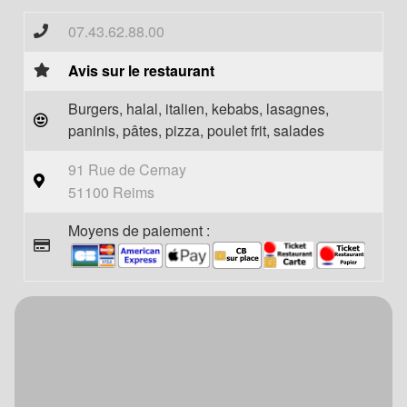
07.43.62.88.00
Avis sur le restaurant
Burgers, halal, italien, kebabs, lasagnes,
paninis, pâtes, pizza, poulet frit, salades
91 Rue de Cernay
51100 Reims
Moyens de paiement :