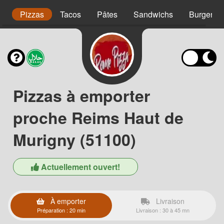
s
Pizzas
Tacos
Pâtes
Sandwichs
Burgers
Pizzas à emporter
proche Reims Haut de
Murigny (51100)
Actuellement ouvert!
À emporter
Livraison
Préparation : 20 min
Livraison : 30 à 45 mn