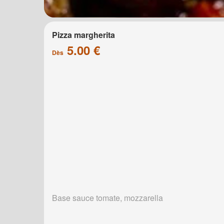
Pizza margherita
5.00 €
Dès
Base sauce tomate, mozzarella