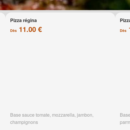
Pizza régina
Pizz
11.00 €
Dès
Dès
Base sauce tomate, mozzarella, jambon,
Base
champignons
parm