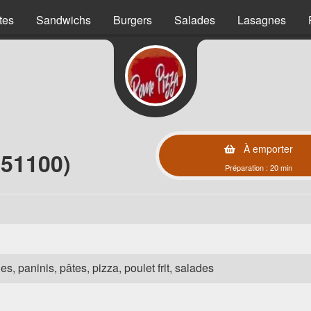
tes
Sandwichs
Burgers
Salades
Lasagnes
À emporter
(51100)
Préparation : 20 min
es, paninis, pâtes, pizza, poulet frit, salades