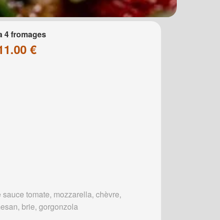
a 4 fromages
11.00 €
 sauce tomate, mozzarella, chèvre,
esan, brie, gorgonzola