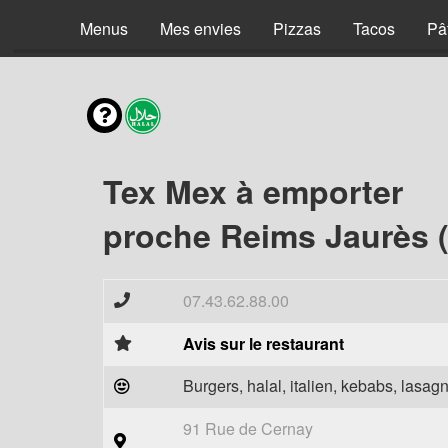
Menus
Mes envies
Pizzas
Tacos
Pâ
Tex Mex à emporter
proche Reims Jaurès 
07.43.62.88.00
Avis sur le restaurant
Burgers, halal, italien, kebabs, lasagn
91 Rue de Cernay