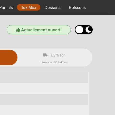
Paninis
Tex Mex
Desserts
Boissons
Actuellement ouvert!
Livraison
Livraison : 30 à 45 mn