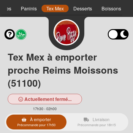
agnes
Paninis
Tex Mex
Desserts
Boissons
Tex Mex à emporter
proche Reims Moissons
(51100)
Actuellement fermé...
17h30 - 02h00
À emporter
Livraison
Précommande pour 17h50
Précommande pour 18h15