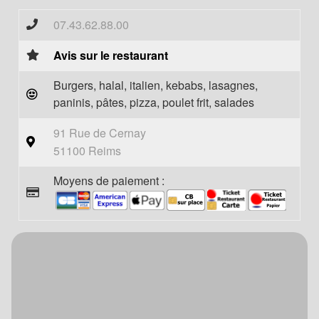
07.43.62.88.00
Avis sur le restaurant
Burgers, halal, italien, kebabs, lasagnes,
paninis, pâtes, pizza, poulet frit, salades
91 Rue de Cernay
51100 Reims
Moyens de paiement :