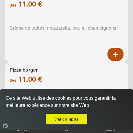
11.00 €
Dès
Crème de truffes, mozzarella, poulet, champignons
Pizza burger
11.00 €
Dès
Ce site Web utilise des cookies pour vous garantir la
Base sauce burger, mozzarella, viande hachée,
meilleure expérience sur notre site Web
oignons, cheddar, poivrons
A Emporter sur Reims Murigny
J'ai compris
Accueil
Panier
Compte