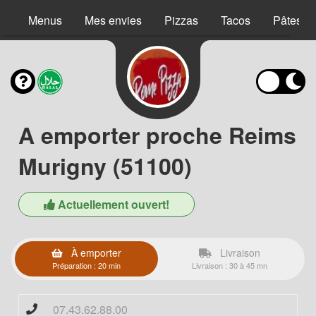
Menus
Mes envies
Pizzas
Tacos
Pâtes
A emporter proche Reims
Murigny (51100)
Actuellement ouvert!
À emporter
Livraison
Préparation : 20 min
Livraison : 30 à 45 mn
07.43.62.88.00