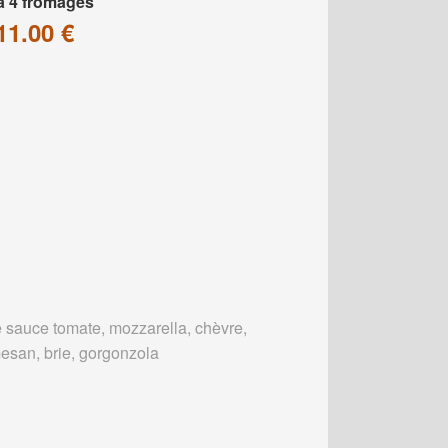
a 4 fromages
11.00 €
 sauce tomate, mozzarella, chèvre,
esan, brie, gorgonzola