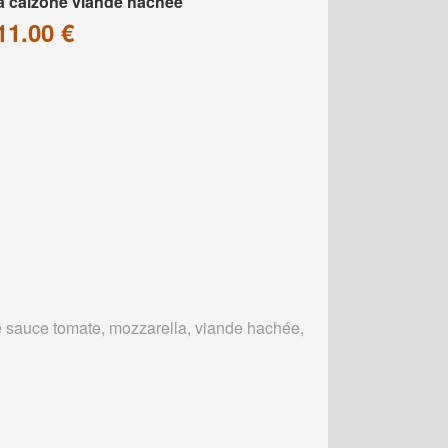
a calzone viande hachée
11.00 €
 sauce tomate, mozzarella, viande hachée,