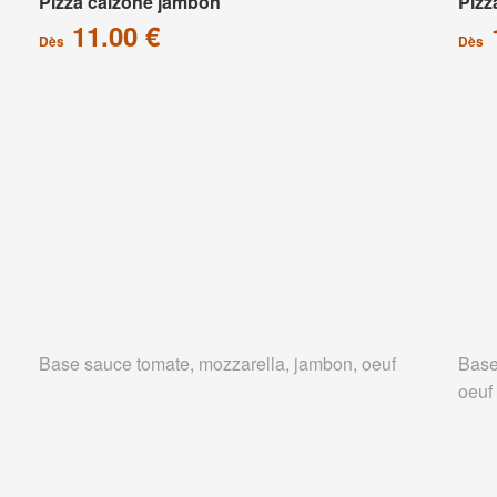
Pizza calzone jambon
Pizz
11.00 €
Dès
Dès
Base sauce tomate, mozzarella, jambon, oeuf
Base
oeuf