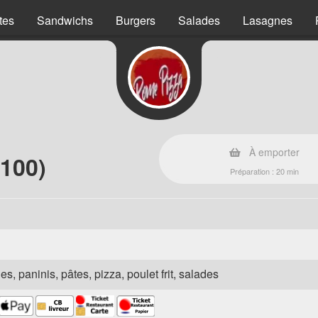
tes
Sandwichs
Burgers
Salades
Lasagnes
À emporter
100)
Préparation : 20 min
es, paninis, pâtes, pizza, poulet frit, salades