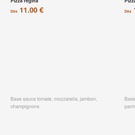
Pizza régina
Pizz
11.00 €
Dès
Dès
Base sauce tomate, mozzarella, jambon,
Base
champignons
parm