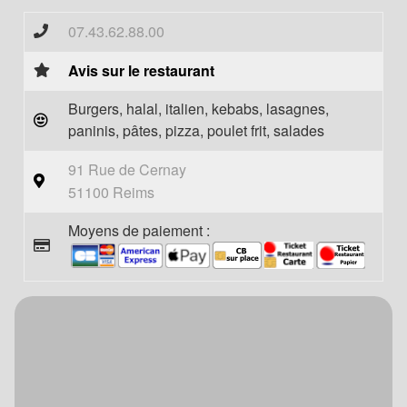
07.43.62.88.00
Avis sur le restaurant
Burgers, halal, italien, kebabs, lasagnes,
paninis, pâtes, pizza, poulet frit, salades
91 Rue de Cernay
51100 Reims
Moyens de paiement :