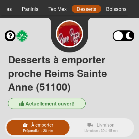
agnes
Paninis
Tex Mex
Desserts
Boissons
Desserts à emporter
proche Reims Sainte
Anne (51100)
Actuellement ouvert!
À emporter
Livraison
Préparation : 20 min
Livraison : 30 à 45 mn