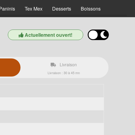
Paninis
Tex Mex
Desserts
Boissons
Actuellement ouvert!
Livraison
Livraison : 30 à 45 mn