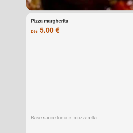
Pizza margherita
5.00 €
Dès
Base sauce tomate, mozzarella