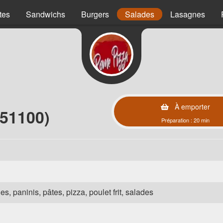
tes
Sandwichs
Burgers
Salades
Lasagnes
À emporter
(51100)
Préparation : 20 min
es, paninis, pâtes, pizza, poulet frit, salades