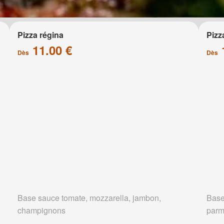
Pizza régina
Pizz
11.00 €
Dès
Dès
Base sauce tomate, mozzarella, jambon,
Base
champignons
parm