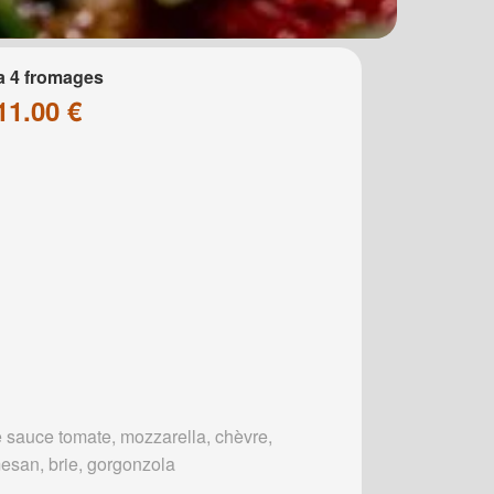
a 4 fromages
11.00 €
 sauce tomate, mozzarella, chèvre,
esan, brie, gorgonzola