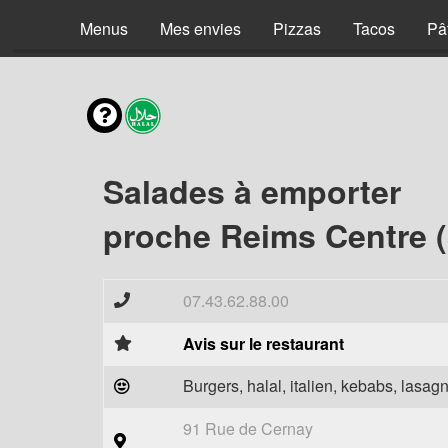
Menus
Mes envies
Pizzas
Tacos
Pâ
Salades à emporter
proche Reims Centre 
07.43.62.88.00
Avis sur le restaurant
Burgers, halal, italien, kebabs, lasagn
91 Rue de Cernay