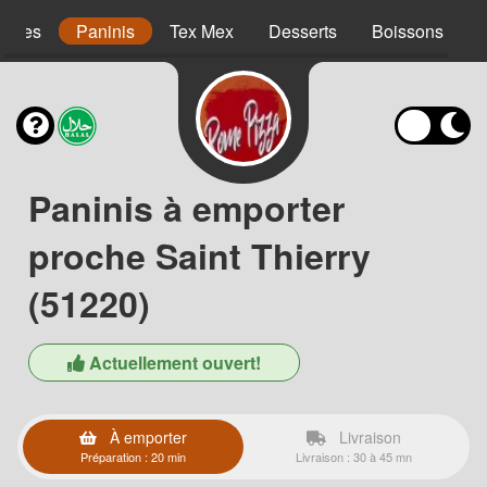
agnes
Paninis
Tex Mex
Desserts
Boissons
Paninis à emporter
proche Saint Thierry
(51220)
Actuellement ouvert!
À emporter
Livraison
Préparation : 20 min
Livraison : 30 à 45 mn