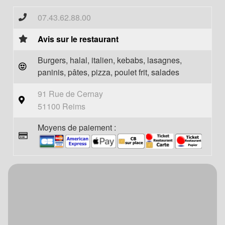
07.43.62.88.00
Avis sur le restaurant
Burgers, halal, italien, kebabs, lasagnes,
paninis, pâtes, pizza, poulet frit, salades
91 Rue de Cernay
51100 Reims
Moyens de paiement :