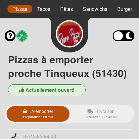
s
Pizzas
Tacos
Pâtes
Sandwichs
Burgers
Pizzas à emporter
proche Tinqueux (51430)
Actuellement ouvert!
À emporter
Livraison
Préparation : 20 min
Livraison : 30 à 45 mn
07.43.62.88.00