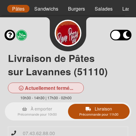
s
Pâtes
Sandwichs
Burgers
Salades
Lasag
Livraison de Pâtes
sur Lavannes (51110)
Actuellement fermé...
10h30 - 14h30 | 17h30 - 02h00
À emporter
Livraison
Précommande pour 10h50
Précommande pour 11h30
07.43.62.88.00