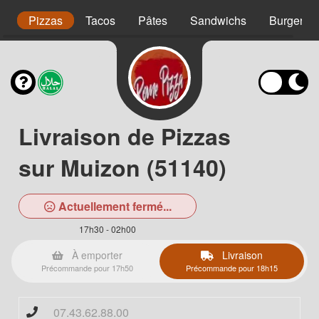
s
Pizzas
Tacos
Pâtes
Sandwichs
Burgers
Livraison de Pizzas
sur Muizon (51140)
Actuellement fermé...
17h30 - 02h00
À emporter
Livraison
Précommande pour 17h50
Précommande pour 18h15
07.43.62.88.00