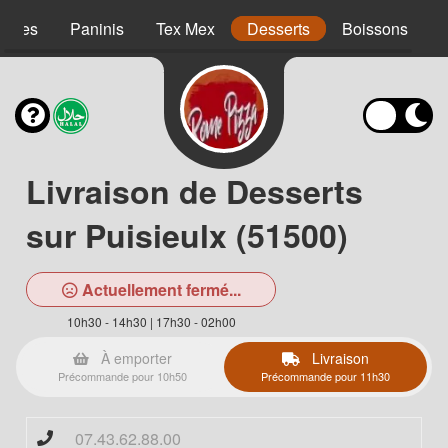
agnes
Paninis
Tex Mex
Desserts
Boissons
Livraison de Desserts
sur Puisieulx (51500)
Actuellement fermé...
10h30 - 14h30 | 17h30 - 02h00
À emporter
Livraison
Précommande pour 10h50
Précommande pour 11h30
07.43.62.88.00