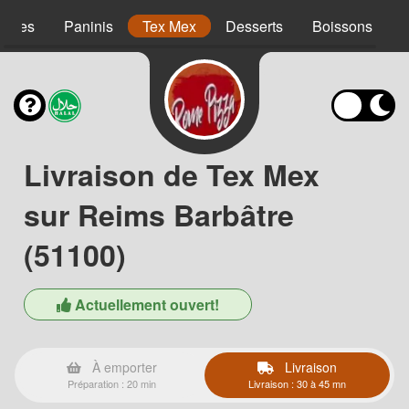
agnes
Paninis
Tex Mex
Desserts
Boissons
Livraison de Tex Mex
sur Reims Barbâtre
(51100)
Actuellement ouvert!
À emporter
Livraison
Préparation : 20 min
Livraison : 30 à 45 mn