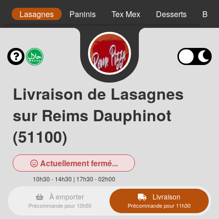
s
Lasagnes
Paninis
Tex Mex
Desserts
Bois
Livraison de Lasagnes
sur Reims Dauphinot
(51100)
Actuellement fermé...
10h30 - 14h30 | 17h30 - 02h00
À emporter
Livraison
Précommande pour 10h50
Précommande pour 11h30