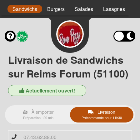
s
Sandwichs
Burgers
Salades
Lasagnes
Pa
Livraison de Sandwichs
sur Reims Forum (51100)
Actuellement ouvert!
À emporter
Livraison
Préparation : 20 min
Précommande pour 11h30
07.43.62.88.00