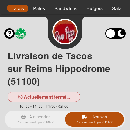
s
Tacos
Pâtes
Sandwichs
Burgers
Salades
Livraison de Tacos
sur Reims Hippodrome
(51100)
Actuellement fermé...
10h30 - 14h30 | 17h30 - 02h00
À emporter
Livraison
Précommande pour 10h50
Précommande pour 11h30