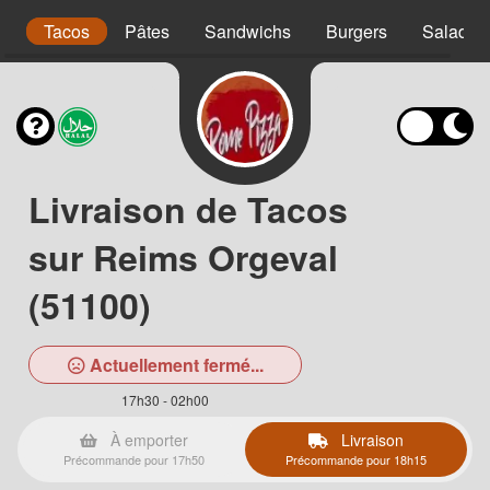
s
Tacos
Pâtes
Sandwichs
Burgers
Salades
Livraison de Tacos
sur Reims Orgeval
(51100)
Actuellement fermé...
17h30 - 02h00
À emporter
Livraison
Précommande pour 17h50
Précommande pour 18h15