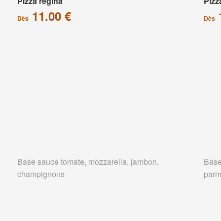
Pizza régina
Pizz
11.00 €
Dès
Dès
Base sauce tomate, mozzarella, jambon,
Base
champignons
parm