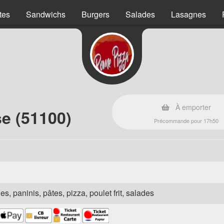
tes
Sandwichs
Burgers
Salades
Lasagnes
À emporter
se (51100)
Précommande pour 17h50
es, paninis, pâtes, pizza, poulet frit, salades