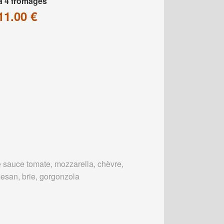
a 4 fromages
11.00 €
 sauce tomate, mozzarella, chèvre,
esan, brie, gorgonzola