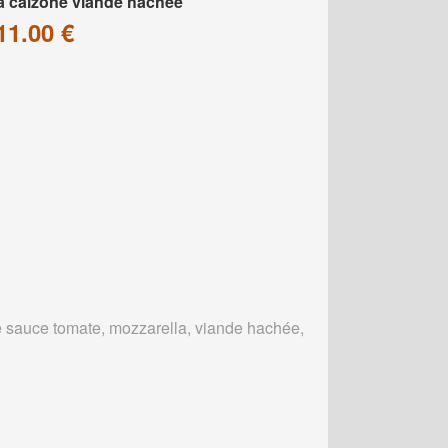
a calzone viande hachée
11.00 €
 sauce tomate, mozzarella, viande hachée,