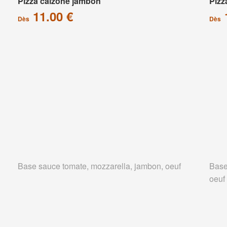
Pizza calzone jambon
Pizz
11.00 €
Dès
Dès
Base sauce tomate, mozzarella, jambon, oeuf
Base
oeuf