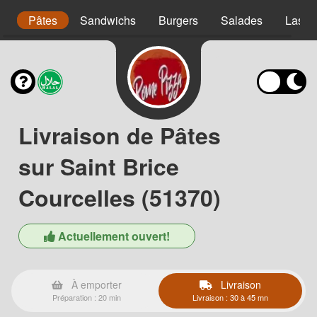
s
Pâtes
Sandwichs
Burgers
Salades
Lasag
Livraison de Pâtes
sur Saint Brice
Courcelles (51370)
Actuellement ouvert!
À emporter
Livraison
Préparation : 20 min
Livraison : 30 à 45 mn