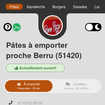
s
Pâtes
Sandwichs
Burgers
Salades
Lasag
Pâtes à emporter
proche Berru (51420)
Actuellement ouvert!
À emporter
Livraison
Préparation : 20 min
Livraison : 30 à 45 mn
07.43.62.88.00