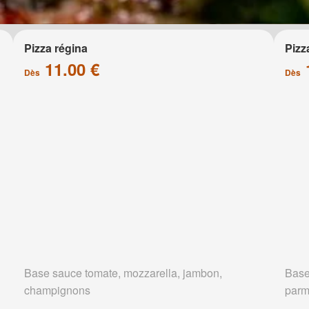
Pizza régina
Pizz
11.00 €
Dès
Dès
Base sauce tomate, mozzarella, jambon,
Base
champignons
parm