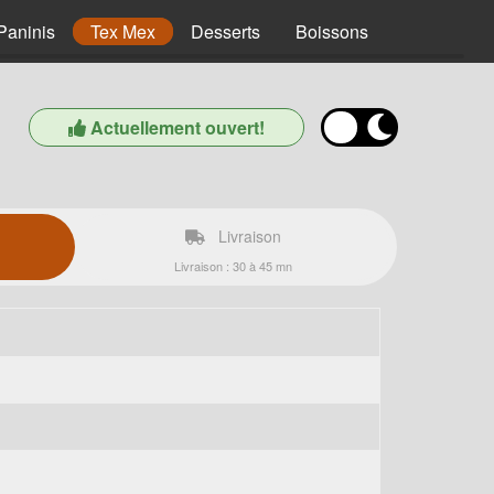
Paninis
Tex Mex
Desserts
Boissons
Actuellement ouvert!
Livraison
Livraison : 30 à 45 mn