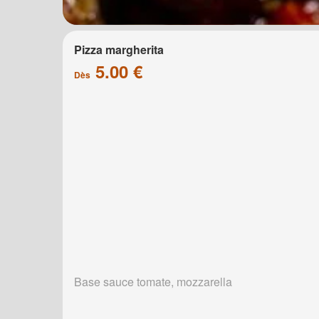
Pizza margherita
5.00 €
Dès
Base sauce tomate, mozzarella