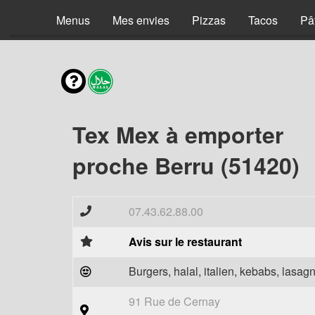
Menus
Mes envies
Pizzas
Tacos
Pâ
Tex Mex à emporter
proche Berru (51420)
07.43.62.88.00
Avis sur le restaurant
Burgers, halal, italien, kebabs, lasagn
91 Rue de Cernay