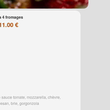
a 4 fromages
11.00 €
 sauce tomate, mozzarella, chèvre,
esan, brie, gorgonzola