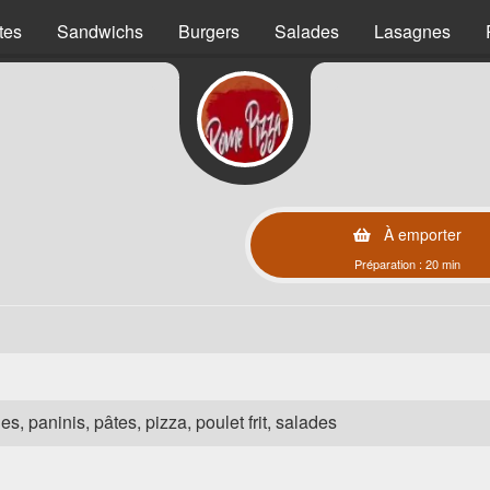
tes
Sandwichs
Burgers
Salades
Lasagnes
À emporter
Préparation : 20 min
es, paninis, pâtes, pizza, poulet frit, salades