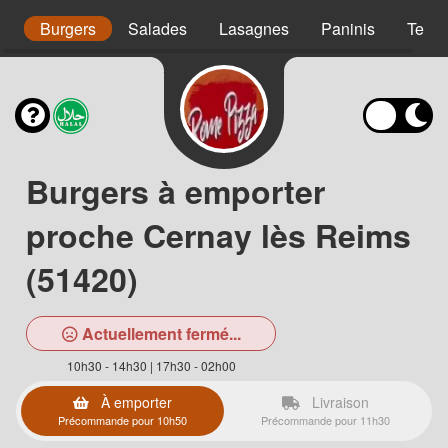
s
Burgers
Salades
Lasagnes
Paninis
Tex 
Burgers à emporter
proche Cernay lès Reims
(51420)
Actuellement fermé...
10h30 - 14h30 | 17h30 - 02h00
À emporter
Livraison
Précommande pour 10h50
Précommande pour 11h30