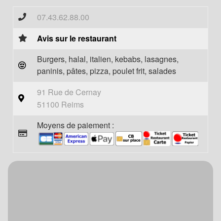
07.43.62.88.00
Avis sur le restaurant
Burgers, halal, italien, kebabs, lasagnes,
paninis, pâtes, pizza, poulet frit, salades
91 Rue de Cernay
51100 Reims
Moyens de paiement :