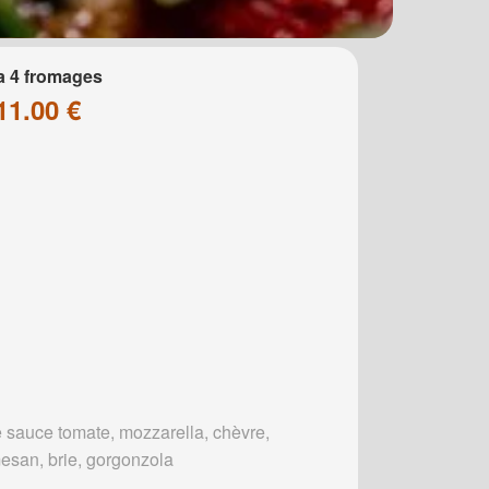
a 4 fromages
11.00 €
 sauce tomate, mozzarella, chèvre,
esan, brie, gorgonzola