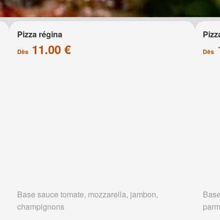
Pizza régina
Pizz
11.00 €
Dès
Dès
Base sauce tomate, mozzarella, jambon,
Base
champignons
parm