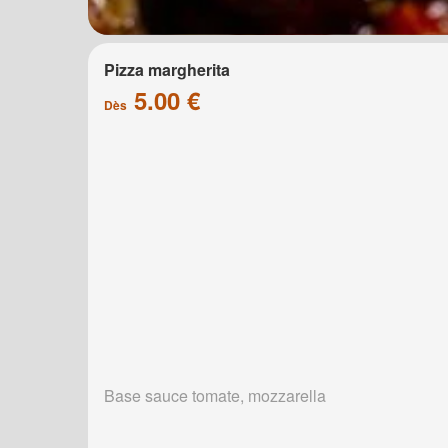
Pizza margherita
5.00 €
Dès
Base sauce tomate, mozzarella