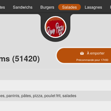
tes
Sandwichs
Burgers
Salades
Lasagnes
À emporter
ms (51420)
Précommande pour 17h50
es, paninis, pâtes, pizza, poulet frit, salades