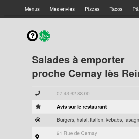
Menus
Mes envies
Pizzas
Tacos
Pâ
Salades à emporter
proche Cernay lès Rei
07.43.62.88.00
Avis sur le restaurant
Burgers, halal, italien, kebabs, lasagn
91 Rue de Cernay