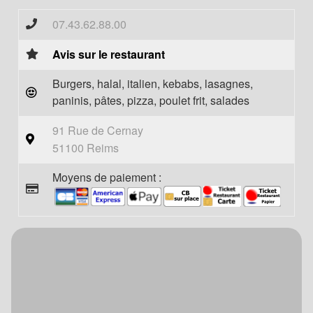
07.43.62.88.00
Avis sur le restaurant
Burgers, halal, italien, kebabs, lasagnes,
paninis, pâtes, pizza, poulet frit, salades
91 Rue de Cernay
51100 Reims
Moyens de paiement :