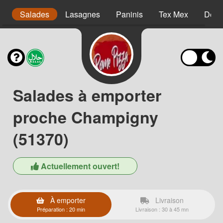
s
Salades
Lasagnes
Paninis
Tex Mex
Dess
Salades à emporter
proche Champigny
(51370)
Actuellement ouvert!
À emporter
Livraison
Préparation : 20 min
Livraison : 30 à 45 mn