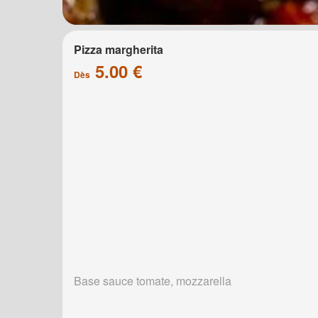
Pizza margherita
5.00 €
Dès
Base sauce tomate, mozzarella