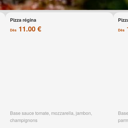
Pizza régina
Pizz
11.00 €
Dès
Dès
Base sauce tomate, mozzarella, jambon,
Base
champignons
parm