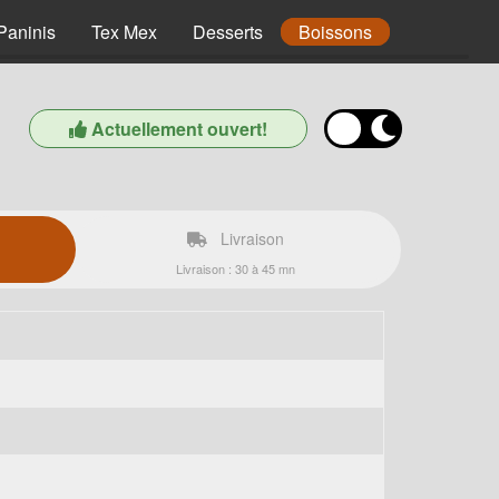
Paninis
Tex Mex
Desserts
Boissons
Actuellement ouvert!
Livraison
Livraison : 30 à 45 mn