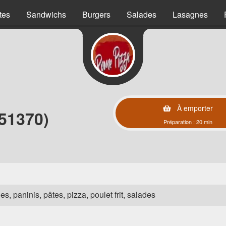
tes
Sandwichs
Burgers
Salades
Lasagnes
À emporter
51370)
Préparation : 20 min
es, paninis, pâtes, pizza, poulet frit, salades