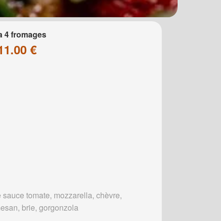
a 4 fromages
11.00 €
 sauce tomate, mozzarella, chèvre,
esan, brie, gorgonzola