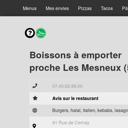
Menus
Mes envies
Pizzas
Tacos
Pâ
Boissons à emporter
proche Les Mesneux (
07.43.62.88.00
Avis sur le restaurant
Burgers, halal, italien, kebabs, lasagn
91 Rue de Cernay