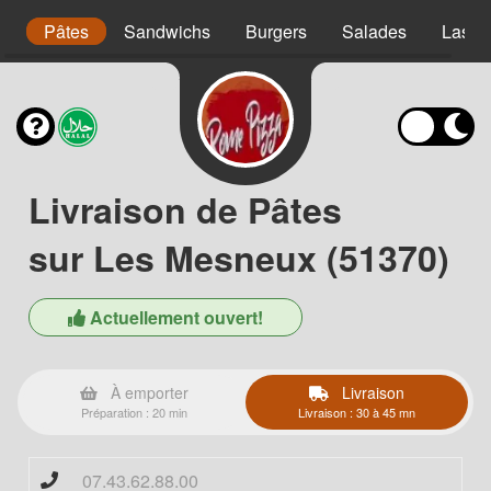
s
Pâtes
Sandwichs
Burgers
Salades
Lasag
Livraison de Pâtes
sur Les Mesneux (51370)
Actuellement ouvert!
À emporter
Livraison
Préparation : 20 min
Livraison : 30 à 45 mn
07.43.62.88.00