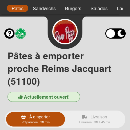
s
Pâtes
Sandwichs
Burgers
Salades
Lasag
Pâtes à emporter
proche Reims Jacquart
(51100)
Actuellement ouvert!
À emporter
Livraison
Préparation : 20 min
Livraison : 30 à 45 mn