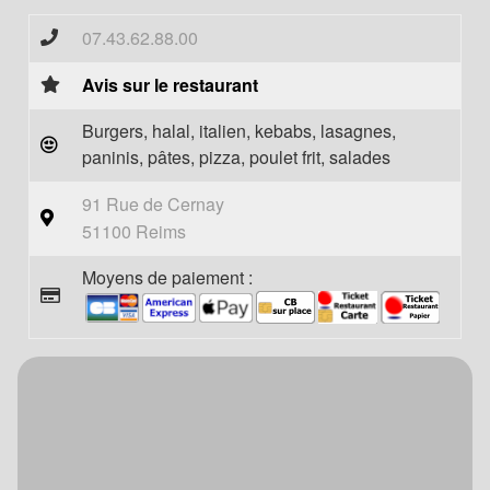
07.43.62.88.00
Avis sur le restaurant
Burgers, halal, italien, kebabs, lasagnes,
paninis, pâtes, pizza, poulet frit, salades
91 Rue de Cernay
51100 Reims
Moyens de paiement :