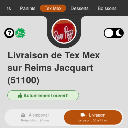
agnes
Paninis
Tex Mex
Desserts
Boissons
Livraison de Tex Mex
sur Reims Jacquart
(51100)
Actuellement ouvert!
À emporter
Livraison
Préparation : 20 min
Livraison : 30 à 45 mn