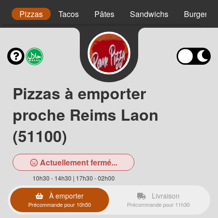
s
Pizzas
Tacos
Pâtes
Sandwichs
Burgers
Pizzas à emporter
proche Reims Laon
(51100)
Actuellement fermé...
10h30 - 14h30 | 17h30 - 02h00
À emporter
Livraison
Précommande pour 10h50
Précommande pour 11h30