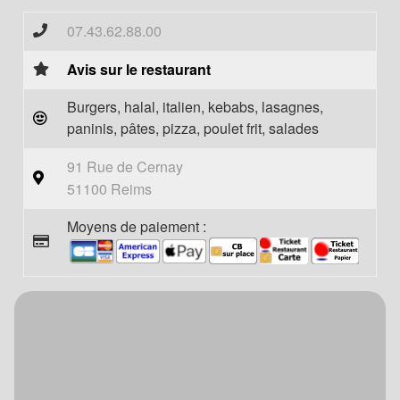
07.43.62.88.00
Avis sur le restaurant
Burgers, halal, italien, kebabs, lasagnes,
paninis, pâtes, pizza, poulet frit, salades
91 Rue de Cernay
51100 Reims
Moyens de paiement :