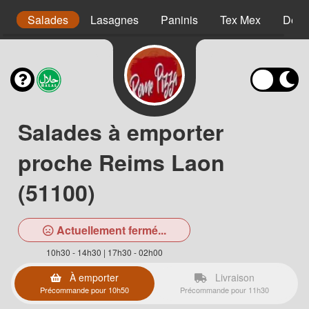
s
Salades
Lasagnes
Paninis
Tex Mex
Dess
Salades à emporter
proche Reims Laon
(51100)
Actuellement fermé...
10h30 - 14h30 | 17h30 - 02h00
À emporter
Livraison
Précommande pour 10h50
Précommande pour 11h30