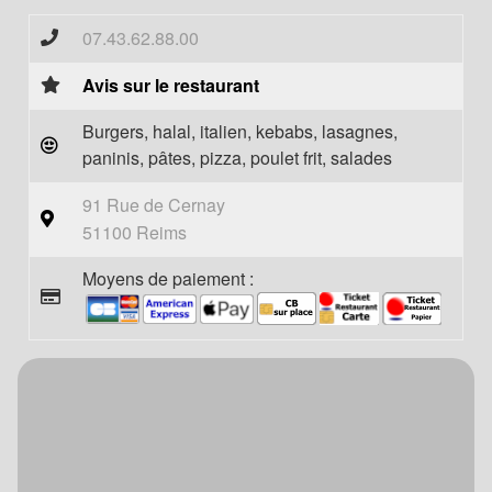
07.43.62.88.00
Avis sur le restaurant
Burgers, halal, italien, kebabs, lasagnes,
paninis, pâtes, pizza, poulet frit, salades
91 Rue de Cernay
51100 Reims
Moyens de paiement :