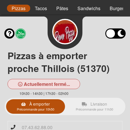
s
Pizzas
Tacos
Pâtes
Sandwichs
Burgers
Pizzas à emporter
proche Thillois (51370)
Actuellement fermé...
10h30 - 14h30 | 17h30 - 02h00
À emporter
Livraison
Précommande pour 10h50
Précommande pour 11h30
07.43.62.88.00