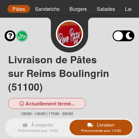
s
Pâtes
Sandwichs
Burgers
Salades
Lasag
Livraison de Pâtes
sur Reims Boulingrin
(51100)
Actuellement fermé...
10h30 - 14h30 | 17h30 - 02h00
À emporter
Livraison
Précommande pour 10h50
Précommande pour 11h30