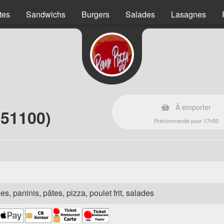
tes
Sandwichs
Burgers
Salades
Lasagnes
À emporter
(51100)
Précommande pour 17h50
es, paninis, pâtes, pizza, poulet frit, salades