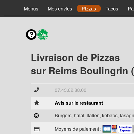
Menus
Mes envies
Pizzas
Tacos
Pâ
Livraison de Pizzas
sur Reims Boulingrin 
07.43.62.88.00
Avis sur le restaurant
Burgers, halal, italien, kebabs, lasagn
Moyens de paiement :