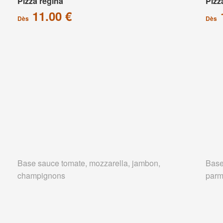
Pizza régina
Pizz
11.00 €
Dès
Dès
Base sauce tomate, mozzarella, jambon,
Base
champignons
parm