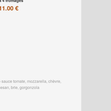
a 4 fromages
11.00 €
 sauce tomate, mozzarella, chèvre,
esan, brie, gorgonzola