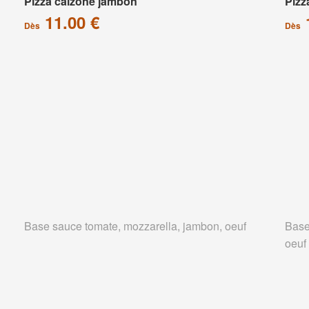
Pizza calzone jambon
Pizz
11.00 €
Dès
Dès
Base sauce tomate, mozzarella, jambon, oeuf
Base
oeuf