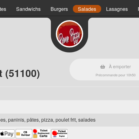
tes
Sandwichs
Burgers
Salades
Lasagnes
À emporter
 (51100)
Précommande pour 10h50
es, paninis, pâtes, pizza, poulet frit, salades