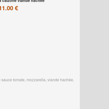
a calzone viande hachée
11.00 €
 sauce tomate, mozzarella, viande hachée,