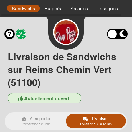
s
Sandwichs
Burgers
Salades
Lasagnes
Pa
Livraison de Sandwichs
sur Reims Chemin Vert
(51100)
Actuellement ouvert!
À emporter
Livraison
Préparation : 20 min
Livraison : 30 à 45 mn