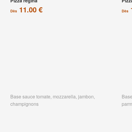
Pizza régina
Pizz
11.00 €
Dès
Dès
Base sauce tomate, mozzarella, jambon,
Base
champignons
parm